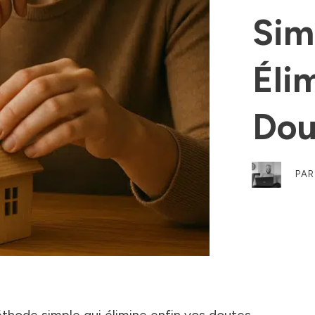
Sim
Éli
Dou
PA