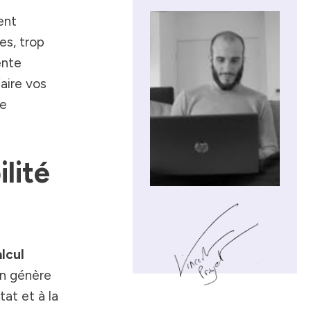
ent
es, trop
ente
faire vos
ne
lité
lcul
on génère
tat et à la