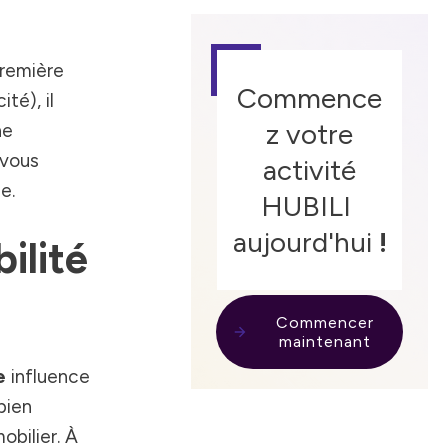
première
Commence
té), il
z votre
ne
 vous
activité
e.
HUBILI
aujourd'hui
!
ilité
Commencer
maintenant
e
influence
bien
obilier. À