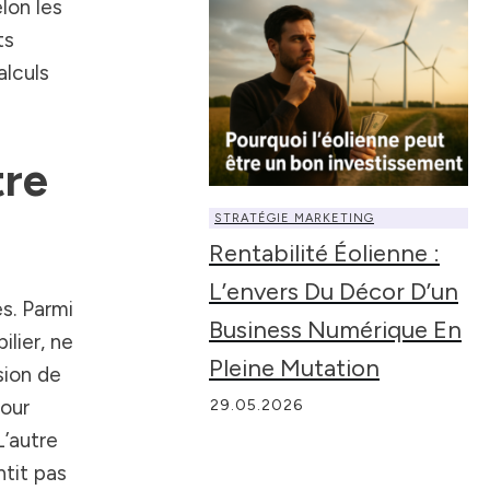
lon les
ts
alculs
tre
STRATÉGIE MARKETING
Rentabilité Éolienne :
L’envers Du Décor D’un
s. Parmi
Business Numérique En
ilier, ne
Pleine Mutation
sion de
tour
29.05.2026
L’autre
ntit pas