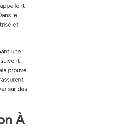
rappellent
Dans le
trisé et
hant une
 suivent
ela prouve
rassurent :
yer sur des
on À