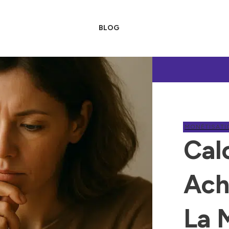
BLOG
MONÉTISATI
Cal
Ach
La 