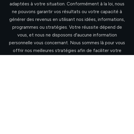
adaptées à votre situation. Conformément à la loi, nous
ne pouvons garantir vos résultats ou votre capacité à
générer des revenus en utilisant nos idées, informations,
programmes ou stratégies. Votre réussite dépend de
vous, et nous ne disposons d'aucune information
personnelle vous concernant. Nous sommes là pour vous
offrir nos meilleures stratégies afin de faciliter votre
progression. Cependant, il est important de noter que
rien sur cette page ni sur aucun de nos sites ne constitue
une promesse ou une garantie de revenus futurs. Notre
programme n'est pas une formule magique pour s'enrichir
rapidement, mais plutôt un moyen accéléré pour
atteindre vos objectifs. Pour toute question, n'hésitez
pas à nous contacter par e-mail à contact@hubili.com
Rappelez-vous : le succès est plus à votre portée que
vous ne le pensez !