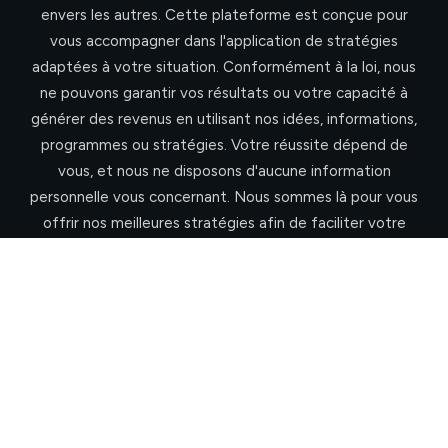
envers les autres. Cette plateforme est conçue pour
vous accompagner dans l'application de stratégies
adaptées à votre situation. Conformément à la loi, nous
ne pouvons garantir vos résultats ou votre capacité à
générer des revenus en utilisant nos idées, informations,
programmes ou stratégies. Votre réussite dépend de
vous, et nous ne disposons d'aucune information
personnelle vous concernant. Nous sommes là pour vous
offrir nos meilleures stratégies afin de faciliter votre
progression. Cependant, il est important de noter que
rien sur cette page ni sur aucun de nos sites ne constitue
une promesse ou une garantie de revenus futurs. Notre
programme n'est pas une formule magique pour s'enrichir
rapidement, mais plutôt un moyen accéléré pour
atteindre vos objectifs. Pour toute question, n'hésitez
pas à nous contacter par e-mail à contact@hubili.com