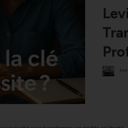
Lev
Tra
Pro
PA