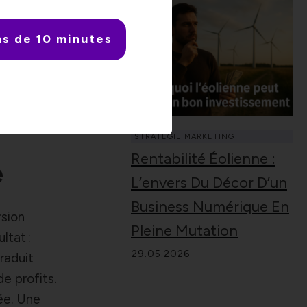
er à
ng
ns de 10 minutes
z un flux
 puissance
STRATÉGIE MARKETING
Rentabilité Éolienne :
e
L’envers Du Décor D’un
Business Numérique En
rsion
Pleine Mutation
ltat :
29.05.2026
raduit
de profits.
ée. Une