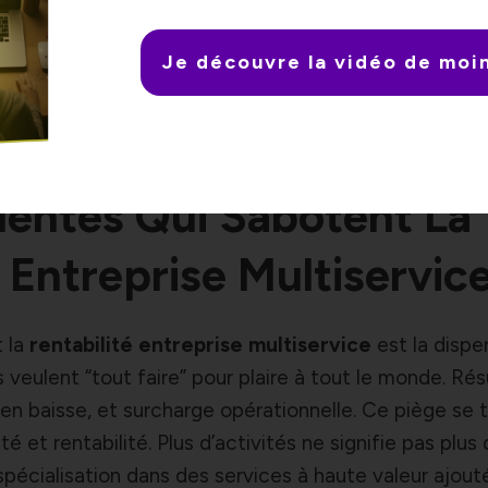
te. Un client fidèle coûte jusqu’à cinq fois moins ch
tude relayée sur
le site d’analyse de données marketi
Je découvre la vidéo de moi
’abonnement ou de maintenance préventive, vous crée
nt vos coûts. Ce mécanisme transforme vos profits en
l’indépendance financière.
uentes Qui Sabotent La
 Entreprise Multiservic
t la
rentabilité entreprise multiservice
est la dispe
eulent “tout faire” pour plaire à tout le monde. Résu
en baisse, et surcharge opérationnelle. Ce piège se t
 et rentabilité. Plus d’activités ne signifie pas plus 
 spécialisation dans des services à haute valeur ajout