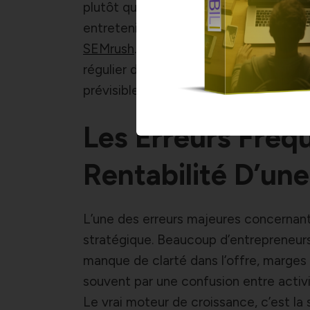
plutôt que sur la prospection permanen
entretenir qu’un nouveau, selon une é
SEMrush
. En instaurant un système d
régulier de revenus tout en stabilisa
prévisible, essentielle pour atteindre 
Les Erreurs Fréq
Rentabilité D’une
L’une des erreurs majeures concernan
stratégique. Beaucoup d’entrepreneurs v
manque de clarté dans l’offre, marges 
souvent par une confusion entre activité
Le vrai moteur de croissance, c’est la