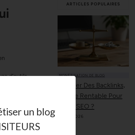
ARTICLES POPULAIRES
ui
en
ge d’outils
MONÉTISATION DE BLOG
Acheter Des Backlinks,
temps
Est-Ce Rentable Pour
ravailler
Votre SEO ?
tiser un blog
10.07.2026
ISITEURS
idélisation