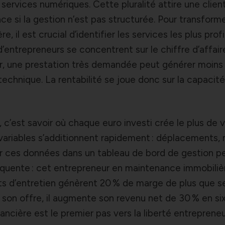
 services numériques. Cette pluralité attire une client
nce si la gestion n’est pas structurée. Pour transform
e, il est crucial d’identifier les services les plus prof
’entrepreneurs se concentrent sur le chiffre d’affaire
. Or, une prestation très demandée peut générer moins
echnique. La rentabilité se joue donc sur la capacité 
 c’est savoir où chaque euro investi crée le plus de v
 variables s’additionnent rapidement : déplacements, 
r ces données dans un tableau de bord de gestion p
équente : cet entrepreneur en maintenance immobilièr
ts d’entretien génèrent 20 % de marge de plus que s
 son offre, il augmente son revenu net de 30 % en six
ancière est le premier pas vers la liberté entrepreneur