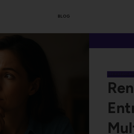
BLOG
STRATÉGIE 
Ren
Ent
Mult