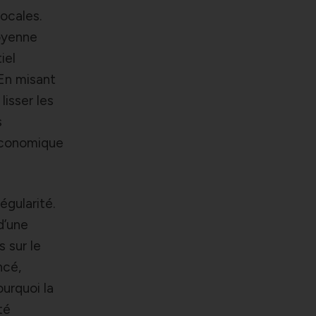
ocales.
moyenne
iel
 En misant
lisser les
s
 économique
égularité.
d’une
s sur le
ncé,
urquoi la
té