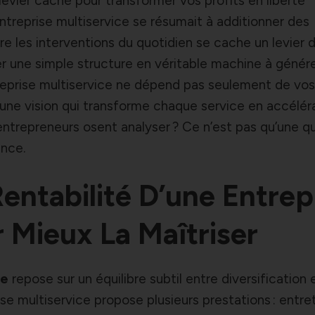
 levier caché pour transformer vos profits en liberté
entreprise multiservice se résumait à additionner des
ère les interventions du quotidien se cache un levier d
r une simple structure en véritable machine à génér
treprise multiservice ne dépend pas seulement de vos t
, une vision qui transforme chaque service en accélér
’entrepreneurs osent analyser ? Ce n’est pas qu’une q
ance.
ntabilité D’une Entrep
r Mieux La Maîtriser
ce
repose sur un équilibre subtil entre diversification 
se multiservice propose plusieurs prestations : entret