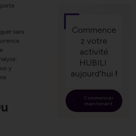
pporte
Commence
iguer sans
z votre
currence
de
activité
nalyse,
HUBILI
ous y
aujourd'hui
!
une
Commencer
Du
maintenant