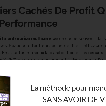
viers Cachés De Profit Q
 Performance
lité entreprise multiservice
se cache souvent dans
ces. Beaucoup d’entreprises perdent leur efficacité 
. En structurant mieux la planification et les circuits
qu’à 25 % de votre temps productif. Par exemple, l’usa
s de suivi en temps réel réduit considérablement les
illeur taux de remplissage des plannings. Moins de 
t le cœur du levier caché. Votre objectif n’est pas de t
La méthode pour moné
e en bénéfice mesurable.
SANS AVOIR DE V
. Une entreprise multiservice performante mise sur la f