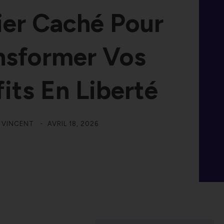
ier Caché Pour
nsformer Vos
fits En Liberté
R
VINCENT
-
AVRIL 18, 2026