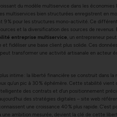
croissant du modèle multiservice dans les économies l
ses multiservices bien structurées enregistrent en 
 9 % pour les structures mono-activité. Ce différent
sources et la diversification des sources de revenus.
ilité entreprise multiservice
, un entrepreneur peut 
e et fidéliser une base client plus solide. Ces donnée
peut transformer une activité artisanale en acteur
lus intime : la liberté financière se construit dans la r
eux qu’un pic à 30 % éphémère. Cette stabilité vient 
intelligente des contrats et d’un positionnement préci
ujourd’hui des stratégies digitales – site web référe
connaissent une croissance 40 % plus rapide. C’est po
 une ambition mesurée, devient la clé de cette liber