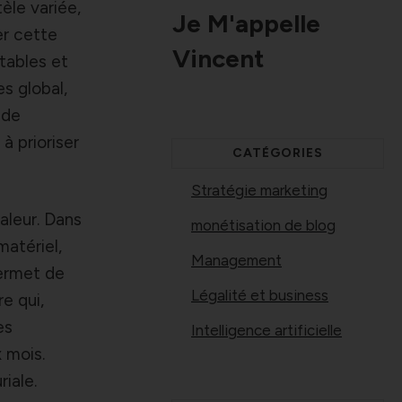
èle variée,
Je M'appelle
er cette
Vincent
itables et
s global,
 de
à prioriser
CATÉGORIES
Stratégie marketing
aleur. Dans
monétisation de blog
matériel,
Management
ermet de
Légalité et business
e qui,
es
Intelligence artificielle
 mois.
iale.