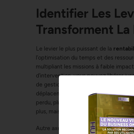
Identifier Les Le
Transforment La
Le levier le plus puissant de la
rentabi
l’optimisation du temps et des ressour
multipliant les missions à faible impact
d’intervention, vous pouvez libérer jus
de gestion connectés et d’application
déplacements à vide et favorise un me
perdu, plus de clients satisfaits : c’es
plus, mais de transformer chaque heur
Autre axe essentiel : la relation client