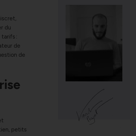
iscret,
er du
arifs :
ateur de
uestion de
rise
et
ien, petits