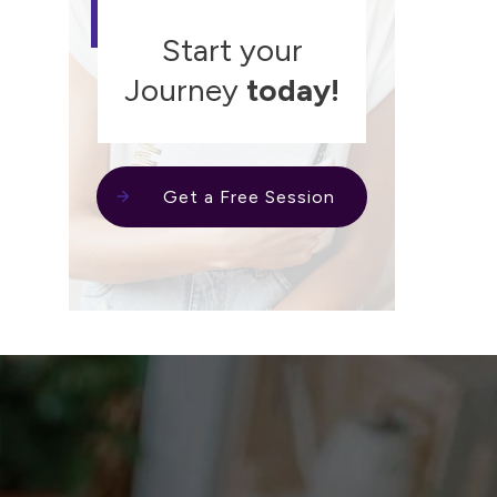
Start your
Journey
today!
Get a Free Session