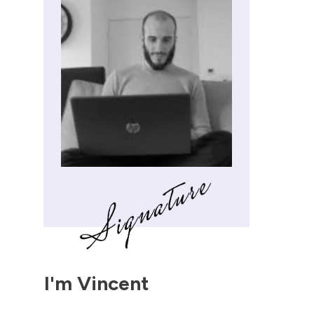
I'm
Vincent