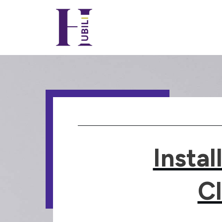
Instal
C