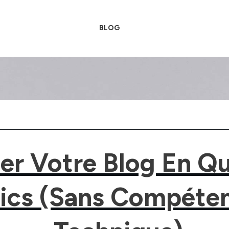
BLOG
ler Votre Blog En Q
lics (sans Compéte